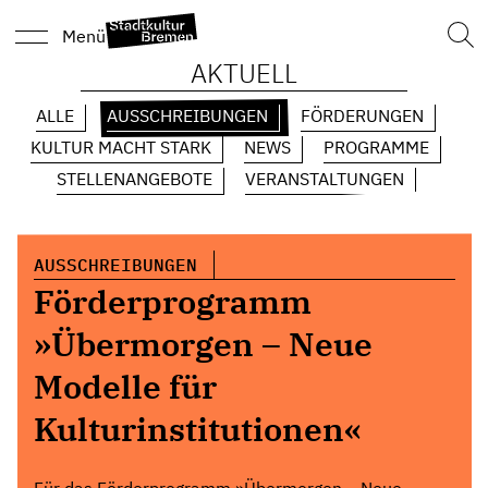
Such
Menü
nach
AKTUELL
ALLE
AUSSCHREIBUNGEN
FÖRDERUNGEN
KULTUR MACHT STARK
NEWS
PROGRAMME
STELLENANGEBOTE
VERANSTALTUNGEN
AUSSCHREIBUNGEN
Förderprogramm
»Übermorgen – Neue
Modelle für
Kulturinstitutionen«
Für das Förderprogramm »Übermorgen – Neue