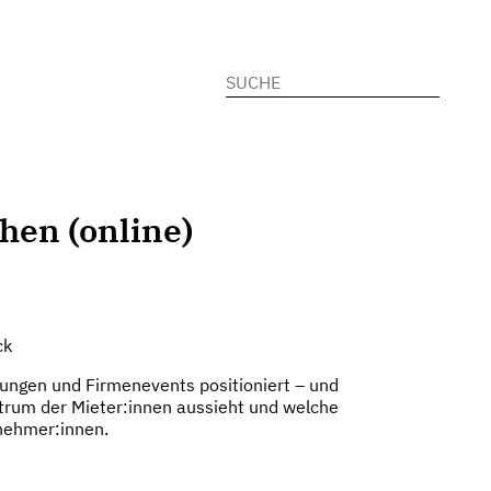
Suchen
nach:
hen (online)
ck
agungen und Firmenevents positioniert – und
ktrum der Mieter:innen aussieht und welche
lnehmer:innen.