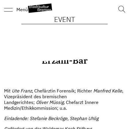
Such
Menü
nach
EVENT
Erzähl-Bar
Mit
Ute Franz
, Chefärztin Forensik; Richter
Manfred Kelle
,
Vizepräsident des bremischen
Landgerichtes;
Oliver Müssig
, Chefarzt Innere
Medizin/Ethikkommission; u.a.
Einladende: Stefanie Beckröge, Stephan Uhlig
Gefördert von der Waldemar Koch Stiftu
ng