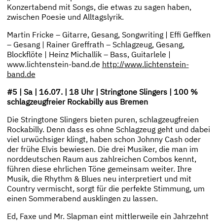
Konzertabend mit Songs, die etwas zu sagen haben,
zwischen Poesie und Alltagslyrik.
Martin Fricke – Gitarre, Gesang, Songwriting | Effi Geffken
– Gesang | Rainer Greffrath – Schlagzeug, Gesang,
Blockflöte | Heinz Michallik – Bass, Guitarlele |
www.lichtenstein-band.de
http://www.lichtenstein-
band.de
#5 | Sa | 16.07. | 18 Uhr | Stringtone Slingers | 100 %
schlagzeugfreier Rockabilly aus Bremen
Die Stringtone Slingers bieten puren, schlagzeugfreien
Rockabilly. Denn dass es ohne Schlagzeug geht und dabei
viel urwüchsiger klingt, haben schon Johnny Cash oder
der frühe Elvis bewiesen. Die drei Musiker, die man im
norddeutschen Raum aus zahlreichen Combos kennt,
führen diese ehrlichen Töne gemeinsam weiter. Ihre
Musik, die Rhythm & Blues neu interpretiert und mit
Country vermischt, sorgt für die perfekte Stimmung, um
einen Sommerabend ausklingen zu lassen.
Ed, Faxe und Mr. Slapman eint mittlerweile ein Jahrzehnt