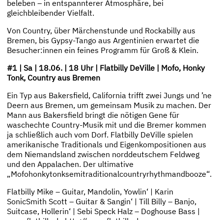
beleben – in entspannterer Atmosphäre, bei
gleichbleibender Vielfalt.
Von Country, über Märchenstunde und Rockabilly aus
Bremen, bis Gypsy-Tango aus Argentinien erwartet die
Besucher:innen ein feines Programm für Groß & Klein.
#1 | Sa | 18.06. | 18 Uhr | Flatbilly DeVille | Mofo, Honky
Tonk, Country aus Bremen
Ein Typ aus Bakersfield, California trifft zwei Jungs und ’ne
Deern aus Bremen, um gemeinsam Musik zu machen. Der
Mann aus Bakersfield bringt die nötigen Gene für
waschechte Country-Musik mit und die Bremer kommen
ja schließlich auch vom Dorf. Flatbilly DeVille spielen
amerikanische Traditionals und Eigenkompositionen aus
dem Niemandsland zwischen norddeutschem Feldweg
und den Appalachen. Der ultimative
„Mofohonkytonksemitraditionalcountryrhythmandbooze“.
Flatbilly Mike – Guitar, Mandolin, Yowlin‘ | Karin
SonicSmith Scott – Guitar & Sangin‘ | Till Billy – Banjo,
Suitcase, Hollerin‘ | Sebi Speck Halz – Doghouse Bass |