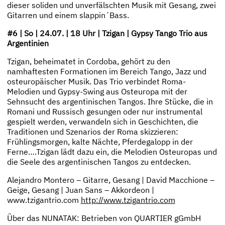
dieser soliden und unverfälschten Musik mit Gesang, zwei
Gitarren und einem slappin ́ Bass.
#6 | So | 24.07. | 18 Uhr | Tzigan | Gypsy Tango Trio aus
Argentinien
Tzigan, beheimatet in Cordoba, gehört zu den
namhaftesten Formationen im Bereich Tango, Jazz und
osteuropäischer Musik. Das Trio verbindet Roma-
Melodien und Gypsy-Swing aus Osteuropa mit der
Sehnsucht des argentinischen Tangos. Ihre Stücke, die in
Romani und Russisch gesungen oder nur instrumental
gespielt werden, verwandeln sich in Geschichten, die
Traditionen und Szenarios der Roma skizzieren:
Frühlingsmorgen, kalte Nächte, Pferdegalopp in der
Ferne….Tzigan lädt dazu ein, die Melodien Osteuropas und
die Seele des argentinischen Tangos zu entdecken.
Alejandro Montero – Gitarre, Gesang | David Macchione –
Geige, Gesang | Juan Sans – Akkordeon |
www.tzigantrio.com
http://www.tzigantrio.com
Über das NUNATAK: Betrieben von QUARTIER gGmbH