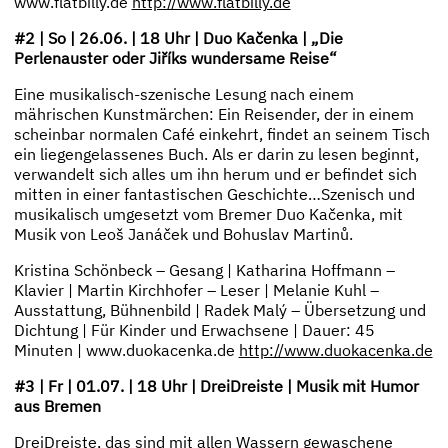
www.flatbilly.de
http://www.flatbilly.de
#2 | So | 26.06. | 18 Uhr | Duo Kačenka | „Die
Perlenauster oder Jiříks wundersame Reise“
Eine musikalisch-szenische Lesung nach einem
mährischen Kunstmärchen: Ein Reisender, der in einem
scheinbar normalen Café einkehrt, findet an seinem Tisch
ein liegengelassenes Buch. Als er darin zu lesen beginnt,
verwandelt sich alles um ihn herum und er befindet sich
mitten in einer fantastischen Geschichte…Szenisch und
musikalisch umgesetzt vom Bremer Duo Kačenka, mit
Musik von Leoš Janáček und Bohuslav Martinů.
Kristina Schönbeck – Gesang | Katharina Hoffmann –
Klavier | Martin Kirchhofer – Leser | Melanie Kuhl –
Ausstattung, Bühnenbild | Radek Malý – Übersetzung und
Dichtung | Für Kinder und Erwachsene | Dauer: 45
Minuten | www.duokacenka.de
http://www.duokacenka.de
#3 | Fr | 01.07. | 18 Uhr | DreiDreiste | Musik mit Humor
aus Bremen
DreiDreiste, das sind mit allen Wassern gewaschene