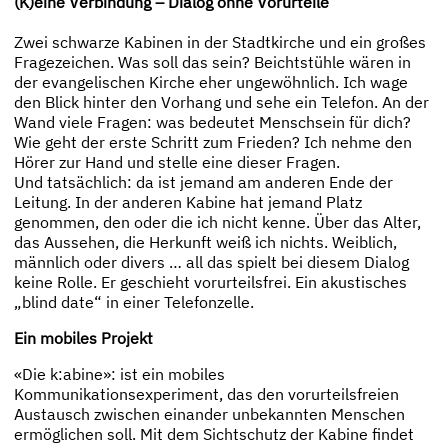
(K)eine Verbindung – Dialog ohne Vorurteile
Zwei schwarze Kabinen in der Stadtkirche und ein großes
Fragezeichen. Was soll das sein? Beichtstühle wären in
der evangelischen Kirche eher ungewöhnlich. Ich wage
den Blick hinter den Vorhang und sehe ein Telefon. An der
Wand viele Fragen: was bedeutet Menschsein für dich?
Wie geht der erste Schritt zum Frieden? Ich nehme den
Hörer zur Hand und stelle eine dieser Fragen.
Und tatsächlich: da ist jemand am anderen Ende der
Leitung. In der anderen Kabine hat jemand Platz
genommen, den oder die ich nicht kenne. Über das Alter,
das Aussehen, die Herkunft weiß ich nichts. Weiblich,
männlich oder divers … all das spielt bei diesem Dialog
keine Rolle. Er geschieht vorurteilsfrei. Ein akustisches
„blind date“ in einer Telefonzelle.
Ein mobiles Projekt
«Die k:abine»: ist ein mobiles
Kommunikationsexperiment, das den vorurteilsfreien
Austausch zwischen einander unbekannten Menschen
ermöglichen soll. Mit dem Sichtschutz der Kabine findet