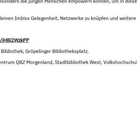
d besonders die jungen Menschen empowern können, um in dies
kleinen Imbiss Gelegenheit, Netzwerke zu knüpfen und weiter
/e/jHBi2WzkPP
ibliothek, Gröpelinger Bibliotheksplatz.
szentrum QBZ Morgenland, Stadtbibliothek West, Volkshochschu