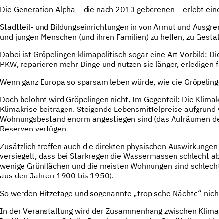
Die Generation Alpha – die nach 2010 geborenen – erlebt ei
Stadtteil- und Bildungseinrichtungen in von Armut und Ausgr
und jungen Menschen (und ihren Familien) zu helfen, zu Gesta
Dabei ist Gröpelingen klimapolitisch sogar eine Art Vorbild: 
PKW, reparieren mehr Dinge und nutzen sie länger, erledigen 
Wenn ganz Europa so sparsam leben würde, wie die Gröpelinge
Doch belohnt wird Gröpelingen nicht. Im Gegenteil: Die Klimakr
Klimakri­se beitragen. Steigende Lebensmittelpreise aufgrund
Wohnungsbestand enorm angestiegen sind (das Aufräumen des A
Reserven verfügen.
Zusätzlich treffen auch die direkten physischen Auswirkungen 
versiegelt, dass bei Starkregen die Wassermassen schlecht abf
wenige Grünflächen und die meisten Wohnungen sind schlecht 
aus den Jahren 1900 bis 1950).
So werden Hitzetage und sogenannte „tropische Nächte“ nicht 
In der Veranstaltung wird der Zusammenhang zwischen Klimakri