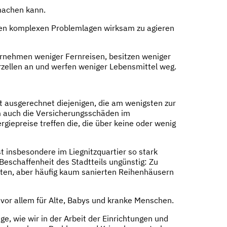
machen kann.
esen komplexen Problemlagen wirksam zu agieren
rneh­men weniger Fernreisen, besitzen we­niger
rzellen an und werfen weniger Lebensmittel weg.
gt ausgerechnet dieje­nigen, die am wenigsten zur
em auch die Versicherungsschäden im
iepreise treffen die, die über keine oder wenig
t insbesondere im Liegnitzquartier so stark
Beschaffenheit des Stadtteils ungünstig: Zu
nten, aber häufig kaum sanierten Reihenhäusern
vor allem für Alte, Babys und kranke Menschen.
, wie wir in der Arbeit der Einrichtungen und