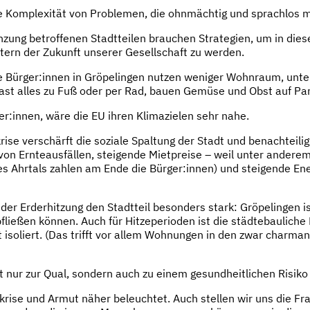
ne Komplexität von Problemen, die ohnmächtig und sprachlos 
enzung betroffenen Stadtteilen brauchen Strategien, um in di
ltern der Zukunft unserer Gesellschaft zu werden.
Die Bürger:innen in Gröpelingen nutzen weniger Wohnraum, unte
fast alles zu Fuß oder per Rad, bauen Gemüse und Obst auf Pa
r:innen, wäre die EU ihren Klimazielen sehr nahe.
ise ver­schärft die soziale Spaltung der Stadt und benachteili
 von Ernteausfällen, steigende Mietpreise – weil unter ander
hrtals zahlen am Ende die Bürger:innen) und steigende Energ
der Erderhitzung den Stadtteil besonders stark: Gröpelingen is
ließen können. Auch für Hitzeperioden ist die städtebauliche 
isoliert. (Das trifft vor allem Wohnungen in den zwar charma
nur zur Qual, sondern auch zu einem gesundheitlichen Risiko 
se und Armut näher beleuchtet. Auch stellen wir uns die Frage