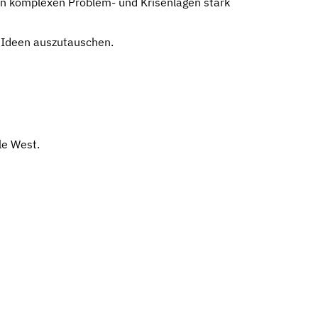
en komplexen Problem- und Krisenlagen stark
e Ideen auszutauschen.
le West.