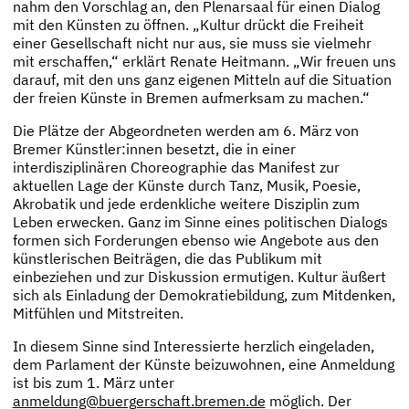
nahm den Vorschlag an, den Plenarsaal für einen Dialog
mit den Künsten zu öffnen. „Kultur drückt die Freiheit
einer Gesellschaft nicht nur aus, sie muss sie vielmehr
mit erschaffen,“ erklärt Renate Heitmann. „Wir freuen uns
darauf, mit den uns ganz eigenen Mitteln auf die Situation
der freien Künste in Bremen aufmerksam zu machen.“
Die Plätze der Abgeordneten werden am 6. März von
Bremer Künstler:innen besetzt, die in einer
interdisziplinären Choreographie das Manifest zur
aktuellen Lage der Künste durch Tanz, Musik, Poesie,
Akrobatik und jede erdenkliche weitere Disziplin zum
Leben erwecken. Ganz im Sinne eines politischen Dialogs
formen sich Forderungen ebenso wie Angebote aus den
künstlerischen Beiträgen, die das Publikum mit
einbeziehen und zur Diskussion ermutigen. Kultur äußert
sich als Einladung der Demokratiebildung, zum Mitdenken,
Mitfühlen und Mitstreiten.
In diesem Sinne sind Interessierte herzlich eingeladen,
dem Parlament der Künste beizuwohnen, eine Anmeldung
ist bis zum 1. März unter
anmeldung@buergerschaft.bremen.de
möglich. Der