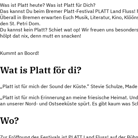
Was ist Platt heute? Was ist Platt für Dich?
Das kannst Du beim Bremer Platt-Festival PLATT Land Fluss! h
Überall in Bremen erwarten Euch Musik, Literatur, Kino, Klöö
den St. Petri Dom.
Du kannst kein Platt? Schiet wat op! Wir freuen uns besonders
hölpt dat nix, denn mutt en snacken!
Kummt an Boord!
Wat is Platt för di?
„Platt ist für mich der Sound der Küste.“ Stevie Schulze, Mad
„Platt ist für mich Erinnerung an meine friesische Heimat. Und
an unserer Nord- und Ostseeküste spürt. Es gibt kaum was Schö
Wo?
Zur Eröffnung des Festivals ist PLATT Land Fluss! auf der B