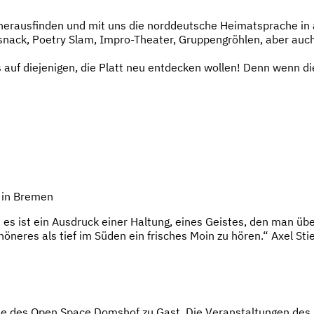
erausfinden und mit uns die norddeutsche Heimatsprache in al
nsnack, Poetry Slam, Impro-Theater, Gruppengröhlen, aber auch
 auf diejenigen, die Platt neu entdecken wollen! Denn wenn di
e in Bremen
 es ist ein Ausdruck einer Haltung, eines Geistes, den man übe
neres als tief im Süden ein frisches Moin zu hören.“ Axel Sti
ühne des Open Space Domshof zu Gast. Die Veranstaltungen de