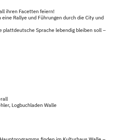
l ihren Facetten feiern!
 eine Rallye und Führungen durch die City und
e plattdeutsche Sprache lebendig bleiben soll –
rall
ehler, Logbuchladen Walle
s Hauptprogramms finden im Kulturhaus Walle –