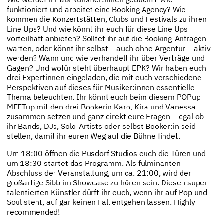
funktioniert und arbeitet eine Booking Agency? Wie
kommen die Konzertstätten, Clubs und Festivals zu ihren
Line Ups? Und wie könnt ihr euch für diese Line Ups
vorteilhaft anbieten? Solltet ihr auf die Booking-Anfragen
warten, oder könnt ihr selbst – auch ohne Argentur – aktiv
werden? Wann und wie verhandelt ihr über Verträge und
Gagen? Und wofür steht überhaupt EPK? Wir haben euch
drei Expertinnen eingeladen, die mit euch verschiedene
Perspektiven auf dieses für Musiker:innen essentielle
Thema beleuchten. Ihr könnt euch beim diesem POPup
MEETup mit den drei Bookerin Karo, Kira und Vanessa
zusammen setzen und ganz direkt eure Fragen – egal ob
ihr Bands, DJs, Solo-Artists oder selbst Booker:in seid –
stellen, damit ihr euren Weg auf die Bühne findet.
Um 18:00 öffnen die Pusdorf Studios euch die Türen und
um 18:30 startet das Programm. Als fulminanten
Abschluss der Veranstaltung, um ca. 21:00, wird der
großartige Sibb im Showcase zu hören sein. Diesen super
talentierten Künstler dürft ihr euch, wenn ihr auf Pop und
Soul steht, auf gar keinen Fall entgehen lassen. Highly
recommended!