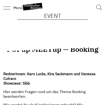
Such
Menü
nach
EVENT
POPup MEETup — Booking
Rednerinnen: Karo Lucks, Kira Sackmann und Vanessa
Cutraro
Showcase: Sibb
Hier werden Fragen rund um das Thema Booking
beantworten.
Wie werdet ihr als Künstler:innen gebucht? Wie