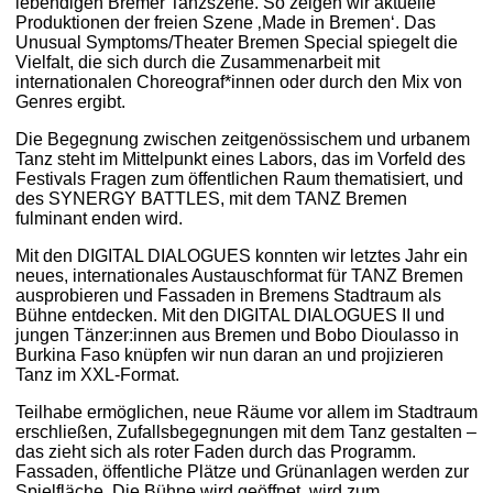
lebendigen Bremer Tanzszene. So zeigen wir aktuelle
Produktionen der freien Szene ‚Made in Bremen‘. Das
Unusual Symptoms/Theater Bremen Special spiegelt die
Vielfalt, die sich durch die Zusammenarbeit mit
internationalen Choreograf*innen oder durch den Mix von
Genres ergibt.
Die Begegnung zwischen zeitgenössischem und urbanem
Tanz steht im Mittelpunkt eines Labors, das im Vorfeld des
Festivals Fragen zum öffentlichen Raum thematisiert, und
des SYNERGY BATTLES, mit dem TANZ Bremen
fulminant enden wird.
Mit den DIGITAL DIALOGUES konnten wir letztes Jahr ein
neues, internationales Austauschformat für TANZ Bremen
ausprobieren und Fassaden in Bremens Stadtraum als
Bühne entdecken. Mit den DIGITAL DIALOGUES II und
jungen Tänzer:innen aus Bremen und Bobo Dioulasso in
Burkina Faso knüpfen wir nun daran an und projizieren
Tanz im XXL-Format.
Teilhabe ermöglichen, neue Räume vor allem im Stadtraum
erschließen, Zufallsbegegnungen mit dem Tanz gestalten –
das zieht sich als roter Faden durch das Programm.
Fassaden, öffentliche Plätze und Grünanlagen werden zur
Spielfläche. Die Bühne wird geöffnet, wird zum