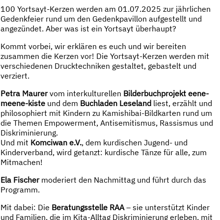
100 Yortsayt-Kerzen werden am 01.07.2025 zur jährlichen
Gedenkfeier rund um den Gedenkpavillon aufgestellt und
angezündet. Aber was ist ein Yortsayt überhaupt?
Kommt vorbei, wir erklären es euch und wir bereiten
zusammen die Kerzen vor! Die Yortsayt-Kerzen werden mit
verschiedenen Drucktechniken gestaltet, gebastelt und
verziert.
Petra Maurer
vom interkulturellen
Bilderbuchprojekt eene-
meene-kiste
und dem
Buchladen Leseland
liest, erzählt und
philosophiert mit Kindern zu Kamishibai-Bildkarten rund um
die Themen Empowerment, Antisemitismus, Rassismus und
Diskriminierung.
Und mit
Komciwan e.V.
, dem kurdischen Jugend- und
Kinderverband, wird getanzt: kurdische Tänze für alle, zum
Mitmachen!
Ela Fischer
moderiert den Nachmittag und führt durch das
Programm.
Mit dabei: Die
Beratungsstelle RAA
– sie unterstützt Kinder
und Familien, die im Kita-Alltag Diskriminierung erleben, mit