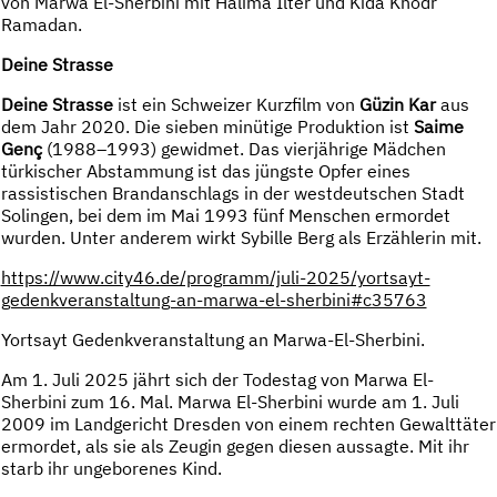
von Marwa El-Sherbini mit Halima Ilter und Kida Khodr
Ramadan.
Deine Strasse
Deine Strasse
ist ein Schweizer Kurzfilm von
Güzin Kar
aus
dem Jahr 2020. Die sieben minütige Produktion ist
Saime
Genç
(1988–1993) gewidmet. Das vierjährige Mädchen
türkischer Abstammung ist das jüngste Opfer eines
rassistischen Brandanschlags in der westdeutschen Stadt
Solingen, bei dem im Mai 1993 fünf Menschen ermordet
wurden. Unter anderem wirkt Sybille Berg als Erzählerin mit.
https://www.city46.de/programm/juli-2025/yortsayt-
gedenkveranstaltung-an-marwa-el-sherbini#c35763
Yortsayt Gedenkveranstaltung an Marwa-El-Sherbini.
Am 1. Juli 2025 jährt sich der Todestag von Marwa El-
Sherbini zum 16. Mal. Marwa El-Sherbini wurde am 1. Juli
2009 im Landgericht Dresden von einem rechten Gewalttäter
ermordet, als sie als Zeugin gegen diesen aussagte. Mit ihr
starb ihr ungeborenes Kind.