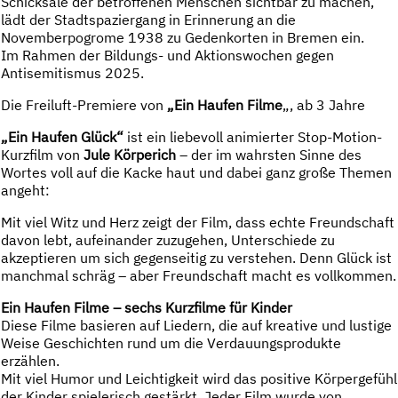
Schicksale der betroffenen Menschen sichtbar zu machen,
lädt der Stadtspaziergang in Erinnerung an die
Novemberpogrome 1938 zu Gedenkorten in Bremen ein.
Im Rahmen der Bildungs- und Aktionswochen gegen
Antisemitismus 2025.
Die Freiluft-Premiere von
„Ein Haufen Filme
„, ab 3 Jahre
„Ein Haufen Glück“
ist ein liebevoll animierter Stop-Motion-
Kurzfilm von
Jule Körperich
– der im wahrsten Sinne des
Wortes voll auf die Kacke haut und dabei ganz große Themen
angeht:
Mit viel Witz und Herz zeigt der Film, dass echte Freundschaft
davon lebt, aufeinander zuzugehen, Unterschiede zu
akzeptieren um sich gegenseitig zu verstehen. Denn Glück ist
manchmal schräg – aber Freundschaft macht es vollkommen.
Ein Haufen Filme – sechs Kurzfilme für Kinder
Diese Filme basieren auf Liedern, die auf kreative und lustige
Weise Geschichten rund um die Verdauungsprodukte
erzählen.
Mit viel Humor und Leichtigkeit wird das positive Körpergefühl
der Kinder spielerisch gestärkt. Jeder Film wurde von