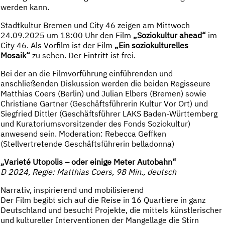
werden kann.
Stadtkultur Bremen und City 46 zeigen am Mittwoch
24.09.2025 um 18:00 Uhr den Film
„Soziokultur ahead“
im
City 46. Als Vorfilm ist der Film
„Ein soziokulturelles
Mosaik“
zu sehen. Der Eintritt ist frei.
Bei der an die Filmvorführung einführenden und
anschließenden Diskussion werden die beiden Regisseure
Matthias Coers (Berlin) und Julian Elbers (Bremen) sowie
Christiane Gartner (Geschäftsführerin Kultur Vor Ort) und
Siegfried Dittler (Geschäftsführer LAKS Baden-Württemberg
und Kuratoriumsvorsitzender des Fonds Soziokultur)
anwesend sein. Moderation: Rebecca Geffken
(Stellvertretende Geschäftsführerin belladonna)
„Varieté Utopolis – oder einige Meter Autobahn“
D 2024, Regie: Matthias Coers, 98 Min., deutsch
Narrativ, inspirierend und mobilisierend
Der Film begibt sich auf die Reise in 16 Quartiere in ganz
Deutschland und besucht Projekte, die mittels künstlerischer
und kultureller Interventionen der Mangellage die Stirn