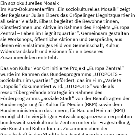
Ein soziokulturelles Mosaik
Im Kurz-Dokumentarfilm „Ein soziokulturelles Mosaik“ zeigt
der Regisseur Julian Elbers das Gröpelinger Liegnitzquartier in
all seiner Vielfalt. Elbers begleitet die Bewohner:innen,
Künstler:innen und Aktive im Rahmen des Projekts „Europa
Zentral – Leben im Liegnitzquartier“. Gemeinsam gestalten
sie Workshops, öffentliche Aktionen und Gespräche, aus
denen ein vielstimmiges Bild von Gemeinschaft, Kultur,
Widerstandskraft und Visionen für ein besseres
Zusammenleben entsteht.
Das von Kultur Vor Ort initiierte Projekt „Europa Zentral“
wurde im Rahmen des Bundesprogramms „UTOPOLIS –
Soziokultur im Quartier“ gefördert, das im Film „Varieté
Utopolis“ dokumentiert wird. „UTOPOLIS“ wurde als
ressortübergreifende Strategie im Rahmen des
Förderprogramms „Soziale Stadt“ von der Beauftragten der
Bundesregierung für Kultur für Medien (BKM) sowie dem
Bundesministerium des Innern, für Bau und Heimat (BMI)
ermöglicht. In vierjährigen Entwicklungsprozessen erprobten
bundesweit soziokulturelle Zentren unter der Fragestellung,
wie Kunst und Kultur für das Zusammenleben der
Gesellschaft in den Stadtteilen genutzt werden kann, neue