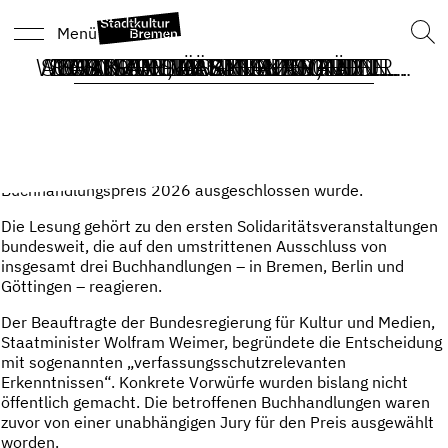
Such
Menü
nach
WORKSHOP WÄRMENDE UND TR…
STADTSPAZIERGANG ZU GEDEN…
AUSSTELLUNG SUSANNE KEICH…
SOZIOKULTUR AHEAD: VARIET…
ISAAK UND DER ELEFANT ABU…
OPEN-AIR-KISSEN-KINO: EIN…
YORTSAYT IM KINO: ES BREN…
100 YORTSAYT-KERZEN, DIE …
SOLIDARITÄTSLESUNG FÜR …
TANZEN, BASTELN & GES…
Das Kulturzentrum Schlachthof veranstaltet am 05.06.2026
eine Solidaritätslesung zugunsten der Bremer Buchhandlung
„The Golden Shop“, die kürzlich vom Deutschen
Buchhandlungspreis 2026 ausgeschlossen wurde.
Die Lesung gehört zu den ersten Solidaritätsveranstaltungen
bundesweit, die auf den umstrittenen Ausschluss von
insgesamt drei Buchhandlungen – in Bremen, Berlin und
Göttingen – reagieren.
Der Beauftragte der Bundesregierung für Kultur und Medien,
Staatminister Wolfram Weimer, begründete die Entscheidung
mit sogenannten „verfassungsschutzrelevanten
Erkenntnissen“. Konkrete Vorwürfe wurden bislang nicht
öffentlich gemacht. Die betroffenen Buchhandlungen waren
zuvor von einer unabhängigen Jury für den Preis ausgewählt
worden.