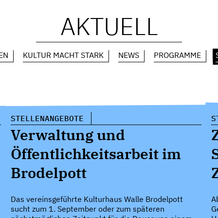
AKTUELL
EN
KULTUR MACHT STARK
NEWS
PROGRAMME
STELLENANGEBOTE
S
Verwaltung und
Öffentlichkeitsarbeit im
Brodelpott
Das vereinsgeführte Kulturhaus Walle Brodelpott
A
sucht zum 1. September oder zum späteren
G