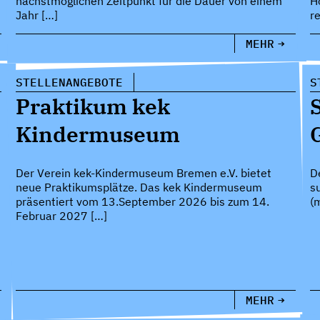
nächstmöglichen Zeitpunkt für die Dauer von einem
H
Jahr […]
r
MEHR
STELLENANGEBOTE
S
Praktikum kek
Kindermuseum
Der Verein kek-Kindermuseum Bremen e.V. bietet
D
neue Praktikumsplätze. Das kek Kindermuseum
s
präsentiert vom 13.September 2026 bis zum 14.
(
Februar 2027 […]
MEHR