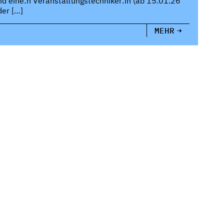
nd eine:n Veranstaltungstechniker:in (ab 15.01.26
der […]
MEHR