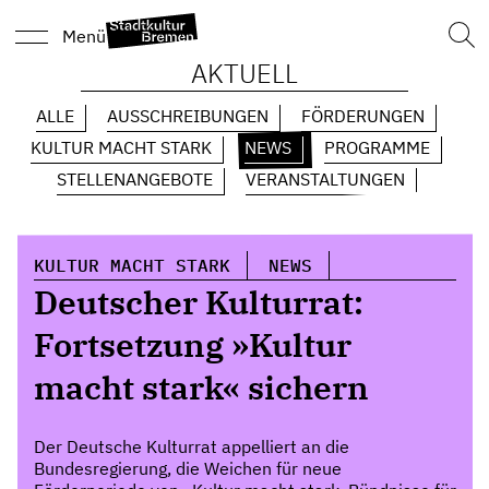
Such
Menü
nach
AKTUELL
ALLE
AUSSCHREIBUNGEN
FÖRDERUNGEN
KULTUR MACHT STARK
NEWS
PROGRAMME
STELLENANGEBOTE
VERANSTALTUNGEN
KULTUR MACHT STARK
NEWS
Deutscher Kulturrat:
Fortsetzung »Kultur
macht stark« sichern
Der Deutsche Kulturrat appelliert an die
Bundesregierung, die Weichen für neue