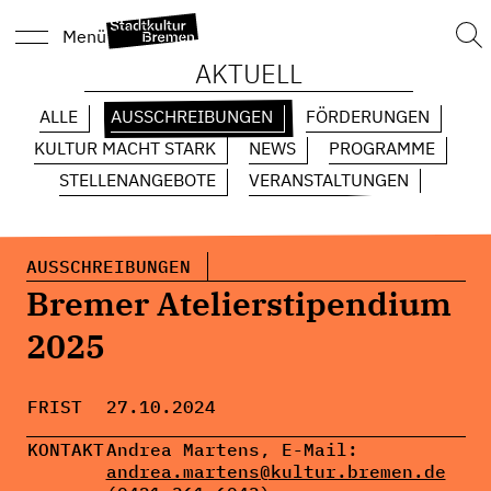
Suc
Menü
nach
AKTUELL
ALLE
AUSSCHREIBUNGEN
FÖRDERUNGEN
KULTUR MACHT STARK
NEWS
PROGRAMME
STELLENANGEBOTE
VERANSTALTUNGEN
AUSSCHREIBUNGEN
Bremer Atelierstipendium
2025
FRIST
27.10.2024
KONTAKT
Andrea Martens, E-Mail:
andrea.martens@kultur.bremen.de