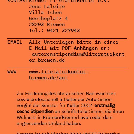
KONTAKT
Bremer Literaturkontor e.V.
Jens Laloire
Villa Ichon
Goetheplatz 4
28203 Bremen
Tel.: 0421 327943
EMAIL
Alle Unterlagen bitte in einer
E-Mail mit PDF-Anhängen
an:
autorenstipendium@literaturkont
or-bremen.de
WWW
www.literaturkontor-
bremen.de/aut
Zur Förderung des literarischen Nachwuchses
sowie professionell arbeitender Autor:innen
vergibt der Senator für Kultur 2024
erstmalig
sechs Stipendien
an Schriftsteller:innen, die ihren
Wohnsitz in Bremen/Bremerhaven oder dem
angrenzenden Umland haben.
Bremen ist seit Oktober 2023 UNESCO Creative