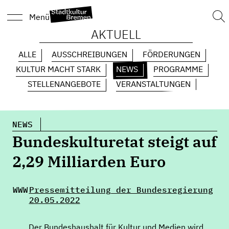
Suc
Menü
nach
AKTUELL
ALLE
AUSSCHREIBUNGEN
FÖRDERUNGEN
KULTUR MACHT STARK
NEWS
PROGRAMME
STELLENANGEBOTE
VERANSTALTUNGEN
NEWS
Bundeskulturetat steigt auf
2,29 Milliarden Euro
WWW
Pressemitteilung der Bundesregierung
20.05.2022
Der Bundeshaushalt für Kultur und Medien wird