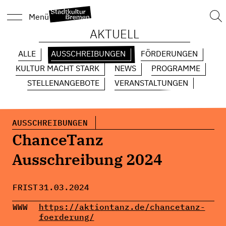
Suc
Menü
nach
AKTUELL
ALLE
AUSSCHREIBUNGEN
FÖRDERUNGEN
KULTUR MACHT STARK
NEWS
PROGRAMME
STELLENANGEBOTE
VERANSTALTUNGEN
AUSSCHREIBUNGEN
ChanceTanz
Ausschreibung 2024
FRIST
31.03.2024
WWW
https://aktiontanz.de/chancetanz-
foerderung/