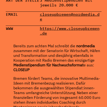
ART DER STELLE
3 Medienstipendien mit
jeweils 20.000 €
EMAIL
closeupbremen@nordmedia.d
e
WWW
https://www.closeupbremen
.de
Bereits zum achten Mal schreibt die
nordmedia
zusammen mit der Senatorin für Wirtschaft, Häfen
und Transformation und diesjährig ebenfalls in
Kooperation mit Radio Bremen das einzigartige
Medienstipendium für Nachwuchsformat
e aus:
CLOSEUP
Bremen fördert Teams, die innovative Multimedia-
Ideen mit Bremenbezug realisieren. Dafür
bekommen die ausgewählten Stipendiat:innen-
Teams umfangreiche Unterstützung. Neben einer
finanziellen Förderung von insgesamt 60.000 Euro
stehen ihnen individuelles Coaching durch
Mentor:innen sowie jahresbegleitende