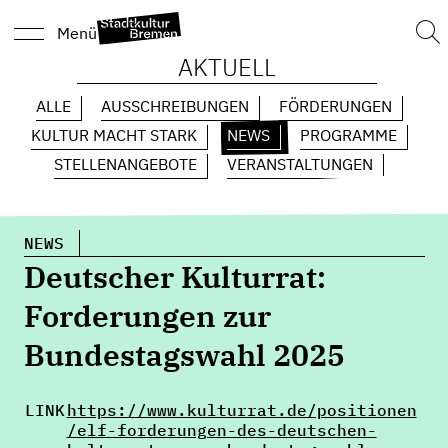
Suc
Menü
nach
AKTUELL
ALLE
AUSSCHREIBUNGEN
FÖRDERUNGEN
KULTUR MACHT STARK
NEWS
PROGRAMME
STELLENANGEBOTE
VERANSTALTUNGEN
NEWS
Deutscher Kulturrat:
Forderungen zur
Bundestagswahl 2025
LINK
https://www.kulturrat.de/positionen
/elf-forderungen-des-deutschen-