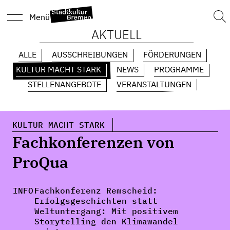
Suc
Menü
nach
AKTUELL
ALLE
AUSSCHREIBUNGEN
FÖRDERUNGEN
KULTUR MACHT STARK
NEWS
PROGRAMME
STELLENANGEBOTE
VERANSTALTUNGEN
KULTUR MACHT STARK
Fachkonferenzen von
ProQua
INFO
Fachkonferenz Remscheid
:
Erfolgsgeschichten statt
Weltuntergang: Mit positivem
Storytelling den Klimawandel