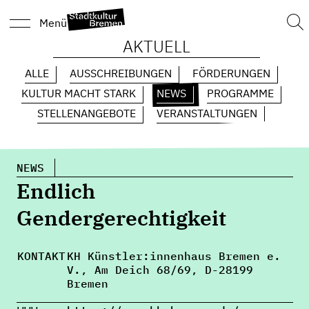
Suc
Menü
nach
AKTUELL
ALLE
AUSSCHREIBUNGEN
FÖRDERUNGEN
KULTUR MACHT STARK
NEWS
PROGRAMME
STELLENANGEBOTE
VERANSTALTUNGEN
NEWS
Endlich
Gendergerechtigkeit
KONTAKT
KH Künstler:innenhaus Bremen e.
V., Am Deich 68/69, D-28199
Bremen