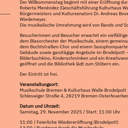
Der Willkommenstag beginnt mit einer Eröffnung durc
Roberta Menéndez (Geschäftsführung Kulturhaus Wa
Bürgermeisters und Kultursenators Dr. Andreas Bove
Wiedemeyer.
Die musikalische Umrahmung wird von Bands und Soli
Besucherinnen und Besucher erwartet ein vielfältig
dem Blasorchester der Musikschule, einem gemeinsa
dem Buchtstraßen-Chor und einem Saxophonquartett
Gebäude sowie ganztägige Angebote im Brodelpott –
Bilderbuchkino, Kinderschminken und ein Kreativwor
geöffnet und die Bibliothek lädt zum Stöbern ein.
Der Eintritt ist frei.
Veranstaltungsort:
Musikschule Bremen & Kulturhaus Walle Brodelpott
Schleswiger Straße 4, 28219 Bremen-Osterfeuerbe
Datum und Uhrzeit:
Samstag, 29. November 2025 / Start: 11:00 Uhr
11:00 / Feierliche Wiedereröffnung (Brodelpott)
13:00 / Rundgang durch die Musikschule