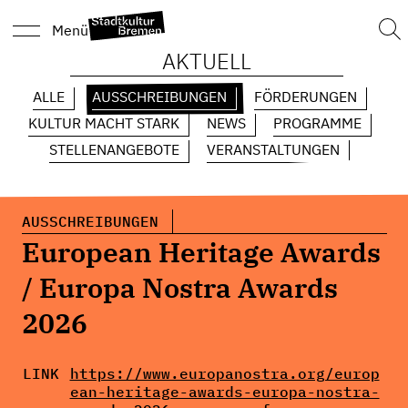
Suc
Menü
nach
AKTUELL
ALLE
AUSSCHREIBUNGEN
FÖRDERUNGEN
KULTUR MACHT STARK
NEWS
PROGRAMME
STELLENANGEBOTE
VERANSTALTUNGEN
AUSSCHREIBUNGEN
European Heritage Awards
/ Europa Nostra Awards
2026
LINK
https://www.europanostra.org/europ
ean-heritage-awards-europa-nostra-