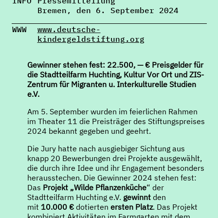
INFO
Pressemitteilung
Bremen, den 6. September 2024
WWW
www.deutsche-
kindergeldstiftung.org
Gewinner stehen fest: 22.500, — € Preisgelder für
die Stadtteilfarm Huchting, Kultur Vor Ort und ZIS-
Zentrum für Migranten u. Interkulturelle Studien
e.V.
Am 5. September wurden im feierlichen Rahmen
im Theater 11 die Preisträger des Stiftungspreises
2024 bekannt gegeben und geehrt.
Die Jury hatte nach ausgiebiger Sichtung aus
knapp 20 Bewerbungen drei Projekte ausgewählt,
die durch ihre Idee und ihr Engagement besonders
herausstechen. Die Gewinner 2024 stehen fest:
Das
Projekt „Wilde Pflanzenküche
“ der
Stadtteilfarm Huchting e.V.
gewinnt
den
mit
10.000 €
dotierten
ersten Platz
. Das Projekt
kombiniert Aktivitäten im Farmgarten mit dem