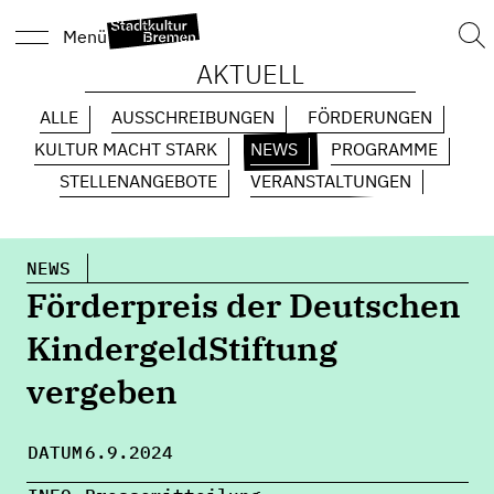
Suc
Menü
nach
AKTUELL
ALLE
AUSSCHREIBUNGEN
FÖRDERUNGEN
KULTUR MACHT STARK
NEWS
PROGRAMME
STELLENANGEBOTE
VERANSTALTUNGEN
NEWS
Förderpreis der Deutschen
KindergeldStiftung
vergeben
DATUM
6.9.2024