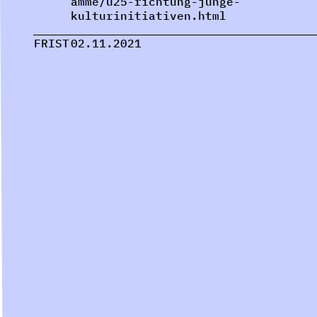
amme/u25-richtung-junge-
kulturinitiativen.html
FRIST
02.11.2021