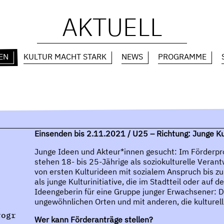
AKTUELL
EN
KULTUR MACHT STARK
NEWS
PROGRAMME
Einsenden bis 2.11.2021 /
U25 – Richtung: Junge Kul
Junge Ideen und Akteur*innen gesucht: Im Förderp
stehen 18- bis 25-Jährige als soziokulturelle Veran
von ersten Kulturideen mit sozialem Anspruch bis z
als junge Kulturinitiative, die im Stadtteil oder auf
Ideengeberin für eine Gruppe junger Erwachsener: Da
ungewöhnlichen Orten und mit anderen, die kulturell 
rogr
Wer kann Förderanträge stellen?