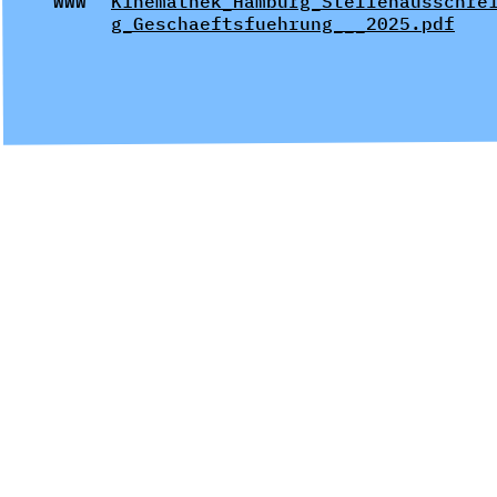
WWW
Kinemathek_Hamburg_Stellenausschre
g_Geschaeftsfuehrung___2025.pdf