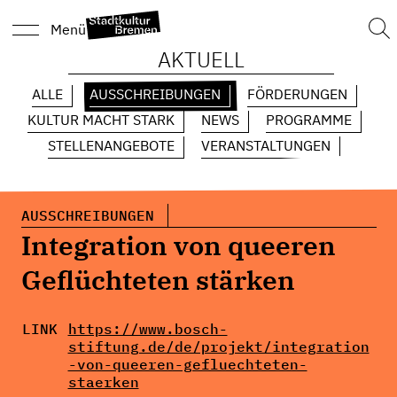
Suc
Menü
nach
AKTUELL
ALLE
AUSSCHREIBUNGEN
FÖRDERUNGEN
KULTUR MACHT STARK
NEWS
PROGRAMME
STELLENANGEBOTE
VERANSTALTUNGEN
AUSSCHREIBUNGEN
Integration von queeren
Geflüchteten stärken
LINK
https://www.bosch-
stiftung.de/de/projekt/integration
-von-queeren-gefluechteten-
staerken