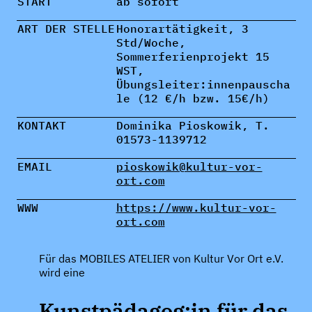
START
ab sofort
ART DER STELLE
Honorartätigkeit, 3
Std/Woche,
Sommerferienprojekt 15
WST,
Übungsleiter:innenpauscha
le (12 €/h bzw. 15€/h)
KONTAKT
Dominika Pioskowik, T.
01573-1139712
EMAIL
pioskowik@kultur-vor-
ort.com
WWW
https://www.kultur-vor-
ort.com
Für das MOBILES ATELIER von Kultur Vor Ort e.V.
wird eine
Kunstpädagog:in für das