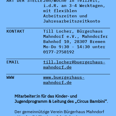
ART DER STELLE
20h/Woche in Teilzeit,
i.d.R. an 3-4 Werktagen,
mit flexiblen
Arbeitszeiten und
Jahresarbeitszeitkonto
KONTAKT
Till Locher, Bürgerhaus
Mahndorf e.V., Mahndorfer
Bahnhof 10, 28307 Bremen
Mo-Do 9:30 - 14:30 unter
0177-2758192
EMAIL
till.locher@buergerhaus-
mahndorf.de
WWW
www.buergerhaus-
mahndorf.de
Mitarbeiter:in für das Kinder- und
Jugendprogramm & Leitung des „Circus Bambini“
.
Der gemeinnützige Verein Bürgerhaus Mahndorf