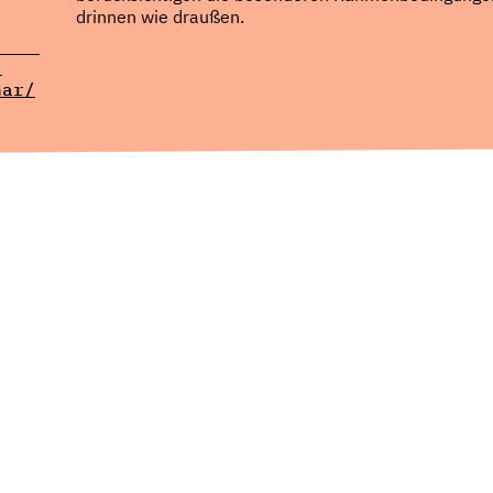
drinnen wie draußen.
-
nar/