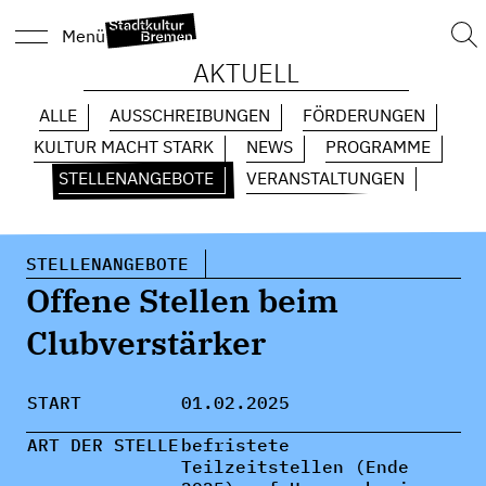
Suc
Menü
nach
AKTUELL
ALLE
AUSSCHREIBUNGEN
FÖRDERUNGEN
KULTUR MACHT STARK
NEWS
PROGRAMME
STELLENANGEBOTE
VERANSTALTUNGEN
STELLENANGEBOTE
Offene Stellen beim
Clubverstärker
START
01.02.2025
ART DER STELLE
befristete
Teilzeitstellen (Ende