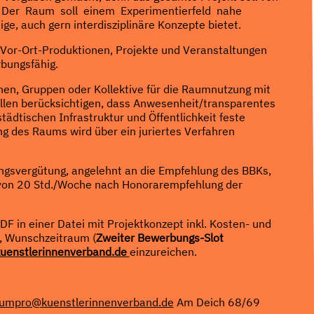
n: Der Raum soll einem Experimentierfeld nahe
, auch gern interdisziplinäre Konzepte bietet.
 Vor-Ort-Produktionen, Projekte und Veranstaltungen
bungsfähig.
nen, Gruppen oder Kollektive für die Raumnutzung mit
llen berücksichtigen, dass Anwesenheit/transparentes
tädtischen Infrastruktur und Öffentlichkeit feste
ng des Raums wird über ein juriertes Verfahren
lungsvergütung, angelehnt an die Empfehlung des BBKs,
n von 20 Std./Woche nach Honorarempfehlung der
PDF in einer Datei mit Projektkonzept inkl. Kosten- und
e, Wunschzeitraum (
Zweiter Bewerbungs-Slot
enstlerinnenverband.de
einzureichen.
umpro@kuenstlerinnenverb
and.de
Am Deich 68/69