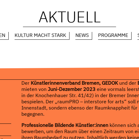
AKTUELL
EN
KULTUR MACHT STARK
NEWS
PROGRAMME
Der
Künstlerinnenverband Bremen, GEDOK
und der
mieten von
Juni-Dezember 2023
eine vormals leer
in der Knochenhauer Str. 41/42) in der Bremer Inne
bespielen. Der „raumPRO – interstore for arts“ soll 
Innenstadt, sondern ebenso der Raumknappheit für 
begegnen.
Professionelle Bildende Künstler:innen
können sich 
bewerben, um den Raum über einen Zeitraum von ein
ihren Raumbedarf zu nutzen. Inhaltlich werden kein