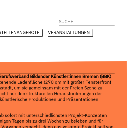
Suchen
nach:
STELLENANGEBOTE
VERANSTALTUNGEN
Berufsverband Bildender Künstler:innen Bremen (BBK)
stehende Ladenfläche (270 qm mit großer Fensterfront
nstadt, um sie gemeinsam mit der Freien Szene zu
nicht nur den strukturellen Herausforderungen der
künstlerische Produktionen und Präsentationen
ab sofort mit unterschiedlichsten Projekt-Konzepten
igen Tagen bis zu drei Wochen zu beleben und für
e Vorgaben gemacht, denn das gesamte Projekt soll von