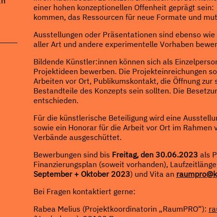
in
einer hohen konzeptionellen Offenheit geprägt sei
kommen, das Ressourcen für neue Formate und mutige
Ausstellungen oder Präsentationen sind ebenso wie
aller Art und andere experimentelle Vorhaben bewer
Bildende Künstler:innen können sich als Einzelperso
Projektideen bewerben. Die Projekteinreichungen so
Arbeiten vor Ort, Publikumskontakt, die Öffnung zur s
Bestandteile des Konzepts sein sollten. Die Besetzu
entschieden.
Für die künstlerische Beteiligung wird eine Ausstel
sowie ein Honorar für die Arbeit vor Ort im Rahme
Verbände ausgeschüttet.
Bewerbungen sind bis
Freitag, den 30.06.2023
als 
Finanzierungsplan (soweit vorhanden), Laufzeitläng
September + Oktober 2023
) und Vita an
raumpro@ku
Bei Fragen kontaktiert gerne:
Rabea Melius (Projektkoordinatorin „RaumPRO“):
ra