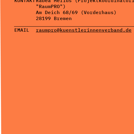
KONTAKT
Rabea Melius (Projektkoordinator
"RaumPRO")
Am Deich 68/69 (Vorderhaus)
28199 Bremen
EMAIL
raumpro@kuenstlerinnenverb
and.de