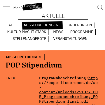
Suc
Menü
nach
AKTUELL
ALLE
AUSSCHREIBUNGEN
FÖRDERUNGEN
KULTUR MACHT STARK
NEWS
PROGRAMME
STELLENANGEBOTE
VERANSTALTUNGEN
AUSSCHREIBUNGEN
POP Stipendium
INFO
Programmbeschreibung:
http
s://popofficebremen.de/wp
-
content/uploads/251027_PO
B_Programmbeschreibung_PO
PStipendium_final.pdf