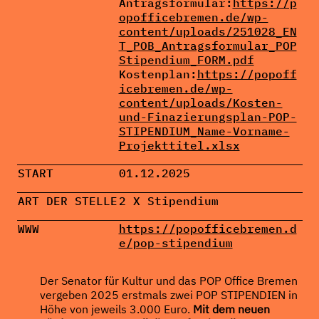
Antragsformular:
https://p
opofficebremen.de/wp-
content/uploads/251028_EN
T_POB_Antragsformular_POP
Stipendium_FORM.pdf
Kostenplan:
https://popoff
icebremen.de/wp-
content/uploads/Kosten-
und-Finazierungsplan-POP-
STIPENDIUM_Name-Vorname-
Projekttitel.xlsx
START
01.12.2025
ART DER STELLE
2 X Stipendium
WWW
https://popofficebremen.d
e/pop-stipendium
Der Senator für Kultur und das POP Office Bremen
vergeben 2025 erstmals zwei POP STIPENDIEN in
Höhe von jeweils 3.000 Euro.
Mit dem neuen