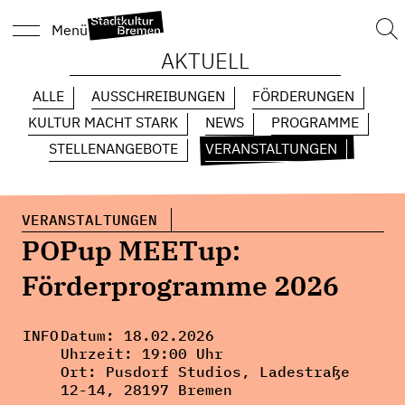
Suc
Menü
nach
AKTUELL
ALLE
AUSSCHREIBUNGEN
FÖRDERUNGEN
KULTUR MACHT STARK
NEWS
PROGRAMME
STELLENANGEBOTE
VERANSTALTUNGEN
VERANSTALTUNGEN
POPup MEETup:
Förderprogramme 2026
INFO
Datum:
18.02.2026
Uhrzeit:
19:00 Uhr
Ort:
Pusdorf Studios
, Ladestraße
12-14, 28197 Bremen