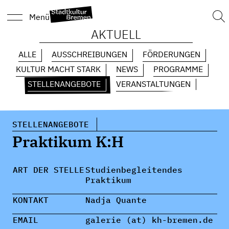
Suc
Menü
nach
AKTUELL
ALLE
AUSSCHREIBUNGEN
FÖRDERUNGEN
KULTUR MACHT STARK
NEWS
PROGRAMME
STELLENANGEBOTE
VERANSTALTUNGEN
STELLENANGEBOTE
Praktikum K:H
ART DER STELLE
Studienbegleitendes
Praktikum
KONTAKT
Nadja Quante
EMAIL
galerie (at) kh-bremen.de