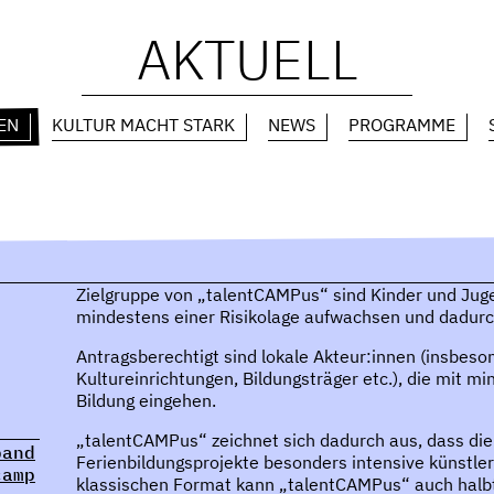
AKTUELL
EN
KULTUR MACHT STARK
NEWS
PROGRAMME
Zielgruppe von „talentCAMPus“ sind Kinder und Jugen
mindestens einer Risikolage aufwachsen und dadurch
Antragsberechtigt sind lokale Akteur:innen (insbes
Kultureinrichtungen, Bildungsträger etc.), die mit m
Bildung eingehen.
„talentCAMPus“ zeichnet sich dadurch aus, dass die
band
Ferienbildungsprojekte besonders intensive künstl
camp
klassischen Format kann „talentCAMPus“ auch halbt