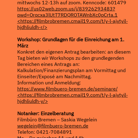
mittwochs 12-13h auf zoom. Kenncode: 601479
https://us02web.zoom.us/j/83926293483?
pwd=Orqcxa3lUtT7RDQROTAWnbXc0pCrta.1
<https://filmbrobremen.cmail19.com/t/y-l-ajytyil-
hjdhliuldh-r/>
Workshop: Grundlagen für die Einreichung am 1.
März
Konkret den eigenen Antrag bearbeiten: an diesem
Tag bieten wir Workshops zu den grundlegenden
Bereichen eines Antrags an:
Kalkulation/Finanzierungsplan am Vormittag und
Einseiter/Exposé am Nachmittag.
Information und Anmeldung:
https://www.filmbuero-bremen.de/seminare/
<https://filmbrobremen.cmail19.com/t/y-l-ajytyil-
hjdhliuldh-y/>
Notanker: Einzelberatung
Filmbüro Bremen – Saskia Wegelein
wegelein@filmbuero-bremen.de
Telefon: 0421-7084891
Mo – Do zwischen 11 und 14h