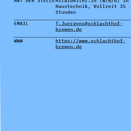
ART DER STELLE
Mitarbeiter:in (w/m/d) in
Haustechnik, Vollzeit 35
Stunden
EMAIL
T.Juergens@schlachthof-
bremen.de
WWW
https://www.schlachthof-
bremen.de