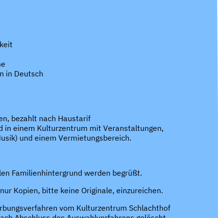
keit
me
n in Deutsch
n, bezahlt nach Haustarif
d in einem Kulturzentrum mit Veranstaltungen,
Musik) und einem Vermietungsbereich.
en Familienhintergrund werden begrüßt.
ur Kopien, bitte keine Originale, einzureichen.
rbungsverfahren vom Kulturzentrum Schlachthof
nach Abschluss des Auswahlverfahrens gelöscht.