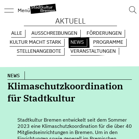
Suc
Menü
nach
AKTUELL
ALLE
AUSSCHREIBUNGEN
FÖRDERUNGEN
KULTUR MACHT STARK
NEWS
PROGRAMME
STELLENANGEBOTE
VERANSTALTUNGEN
NEWS
Klimaschutzkoordination
für Stadtkultur
Stadtkultur Bremen entwickelt seit dem Sommer
2023 eine Klimaschutzkoordination für die über 40
Mitgliedseinrichtungen in Bremen. Um in den
Einrichtungen sowie generell im Bremischen