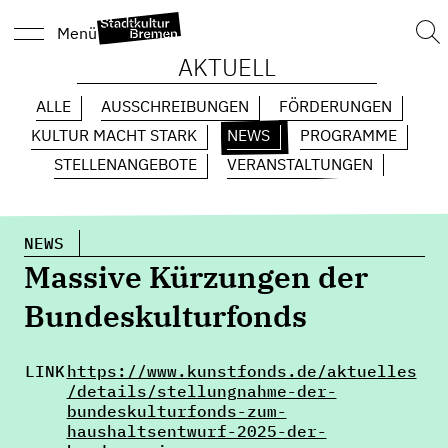
Suc
Menü
nach
AKTUELL
ALLE
AUSSCHREIBUNGEN
FÖRDERUNGEN
KULTUR MACHT STARK
NEWS
PROGRAMME
STELLENANGEBOTE
VERANSTALTUNGEN
NEWS
Massive Kürzungen der
Bundeskulturfonds
LINK
https://www.kunstfonds.de/aktuelles
/details/stellungnahme-der-
bundeskulturfonds-zum-
haushaltsentwurf-2025-der-