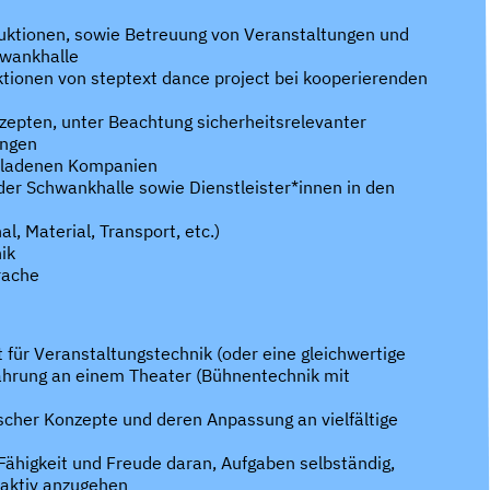
uktionen, sowie Betreuung von Veranstaltungen und
hwankhalle
ionen von steptext dance project bei kooperierenden
epten, unter Beachtung sicherheitsrelevanter
ungen
eladenen Kompanien
er Schwankhalle sowie Dienstleister*innen in den
, Material, Transport, etc.)
ik
rache
 für Veranstaltungstechnik (oder eine gleichwertige
ahrung an einem Theater (Bühnentechnik mit
scher Konzepte und deren Anpassung an vielfältige
Fähigkeit und Freude daran, Aufgaben selbständig,
oaktiv anzugehen