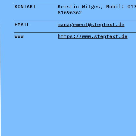
KONTAKT
Kerstin Witges, Mobil: 01
81696362
EMAIL
management@steptext.de
WWW
https://www.steptext.de