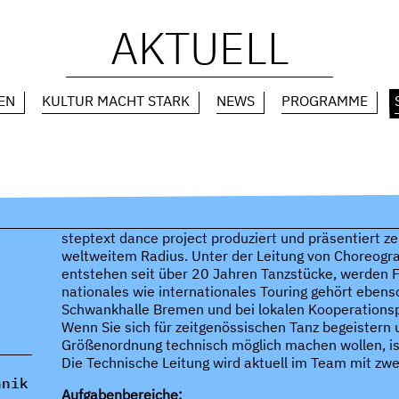
AKTUELL
EN
KULTUR MACHT STARK
NEWS
PROGRAMME
steptext dance project produziert und präsentiert z
weltweitem Radius. Unter der Leitung von Choreogra
entstehen seit über 20 Jahren Tanzstücke, werden F
nationales wie internationales Touring gehört ebenso
Schwankhalle Bremen und bei lokalen Kooperationsp
Wenn Sie sich für zeitgenössischen Tanz begeistern 
Größenordnung technisch möglich machen wollen, ist d
Die Technische Leitung wird aktuell im Team mit zwei 
hnik
Aufgabenbereiche: