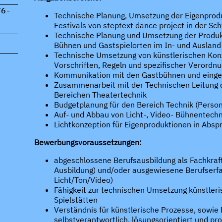
76-
Technische Planung, Umsetzung der Eigenprod
Festivals von steptext dance project in der Sc
Technische Planung und Umsetzung der Produkt
Bühnen und Gastspielorten im In- und Ausland
Technische Umsetzung von künstlerischen Konz
Vorschriften, Regeln und spezifischer Verordn
Kommunikation mit den Gastbühnen und eing
Zusammenarbeit mit der Technischen Leitung d
Bereichen Theatertechnik
Budgetplanung für den Bereich Technik (Personal
Auf- und Abbau von Licht-, Video- Bühnentechn
Lichtkonzeption für Eigenproduktionen in Absp
Bewerbungsvoraussetzungen:
abgeschlossene Berufsausbildung als Fachkraft
Ausbildung) und/oder ausgewiesene Berufserf
Licht/Ton/Video)
Fähigkeit zur technischen Umsetzung künstleri
Spielstätten
Verständnis für künstlerische Prozesse, sowie 
selbstverantwortlich, lösungsorientiert und pr