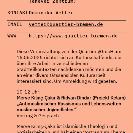
Tenever Zentrum)
KONTAKT
Dominika Vetter
EMAIL
vetter@quartier-bremen.de
WWW
https://www.quartier-bremen.de
Diese Veranstaltung von der Quartier gGmbH am
16.06.2025 richtet sich an Kulturschaffende, die
über ihre Arbeit in verschiedenen
Stadtteilkontexten nachdenken möchten und die
an einer diversitätssensiblen Kulturarbeit
interessiert sind. Um Anmeldung wird gebeten.
10-12 Uhr:
Merve Kılınç-Çakır & Ridvan Dindar (Projekt Kelam)
„Antimuslimischer Rassismus und Lebenswelten
muslimischer Jugendlicher“
Vortrag & Gespräch
Merve Kılınç-Çakır ist islamische Theologin und
Sozialarbeiterin und hält einen Vortrag zum Thema