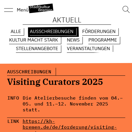
Suc
Menü
nach
AKTUELL
ALLE
AUSSCHREIBUNGEN
FÖRDERUNGEN
KULTUR MACHT STARK
NEWS
PROGRAMME
STELLENANGEBOTE
VERANSTALTUNGEN
AUSSCHREIBUNGEN
Visiting Curators 2025
INFO
Die Atelierbesuche finden vom 04.–
05. und 11.–12. November 2025
statt.
LINK
https://kh-
bremen.de/de/forderung/visiting-