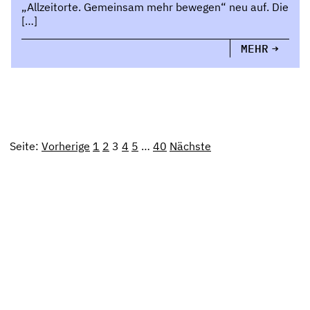
„Allzeitorte. Gemeinsam mehr bewegen“ neu auf. Die
[…]
MEHR
Seite:
Vorherige
1
2
3
4
5
…
40
Nächste